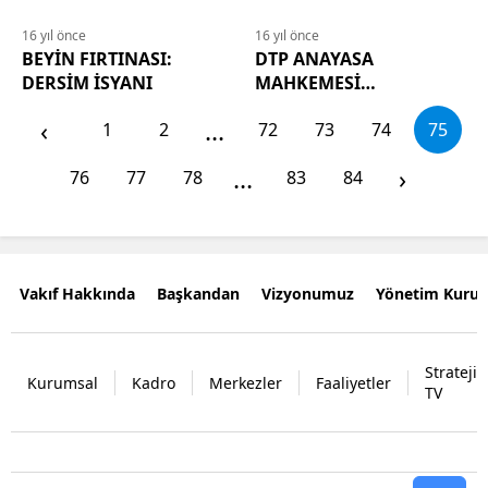
16 yıl önce
16 yıl önce
BEYİN FIRTINASI:
DTP ANAYASA
DERSİM İSYANI
MAHKEMESİ
TARAFINDAN
‹
...
1
2
72
73
74
75
KAPATILMAMALIDIR
...
›
76
77
78
83
84
Vakıf Hakkında
Başkandan
Vizyonumuz
Yönetim Kurul
Strateji
Kurumsal
Kadro
Merkezler
Faaliyetler
TV