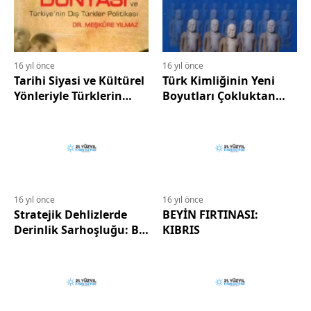
16 yıl önce
16 yıl önce
Tarihi Siyasi ve Kültürel
Türk Kimliğinin Yeni
Yönleriyle Türklerin
Boyutları Çokluktan
Dünyası ve Türkiye'nin
Birliğe
Dış Türkler Politikası
16 yıl önce
16 yıl önce
Stratejik Dehlizlerde
BEYİN FIRTINASI:
Derinlik Sarhoşluğu: Bir
KIBRIS
AKP Dış Politikası
Eleştirisi