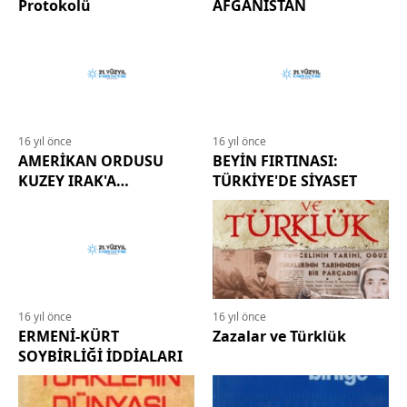
Protokolü
AFGANİSTAN
16 yıl önce
16 yıl önce
AMERİKAN ORDUSU
BEYİN FIRTINASI:
KUZEY IRAK'A
TÜRKİYE'DE SİYASET
YERLEŞİYOR MU?
16 yıl önce
16 yıl önce
ERMENİ-KÜRT
Zazalar ve Türklük
SOYBİRLİĞİ İDDİALARI