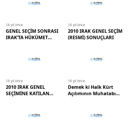
16 yıl önce
16 yıl önce
GENEL SEÇİM SONRASI
2010 IRAK GENEL SEÇİM
IRAK’TA HÜKÜMET
(RESMİ) SONUÇLARI
KURMA ÇALIŞMALARI
16 yıl önce
16 yıl önce
2010 IRAK GENEL
Demek ki Halk Kürt
SEÇİMİNE KATILAN
Açılımının Muhatabı
OLUŞUMLAR VE KÜRT
Değilmiş
UNSURLARIN
DEĞERLENDİRMESİ