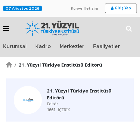
Giriş Yap
07 Ağustos 2026
Künye
İletişim
Stra
Kurumsal
Kadro
Merkezler
Faaliyetler
TV
/
21. Yüzyıl Türkiye Enstitüsü Editörü
21. Yüzyıl Türkiye Enstitüsü
Editörü
Editör
1661
İÇERİK