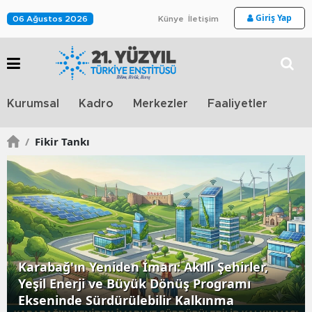
Giriş Yap
06 Ağustos 2026
Künye
İletişim
Stra
Kurumsal
Kadro
Merkezler
Faaliyetler
TV
/
Fikir Tankı
Karabağ'ın Yeniden İmarı: Akıllı Şehirler,
Yeşil Enerji ve Büyük Dönüş Programı
Ekseninde Sürdürülebilir Kalkınma