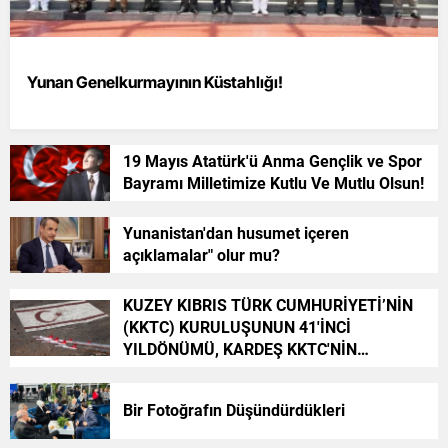
Yunan Genelkurmayının Küstahlığı!
19 Mayıs Atatürk'ü Anma Gençlik ve Spor
Bayramı Milletimize Kutlu Ve Mutlu Olsun!
Yunanistan'dan husumet içeren
açıklamalar" olur mu?
KUZEY KIBRIS TÜRK CUMHURİYETİ’NİN
(KKTC) KURULUŞUNUN 41'İNCİ
YILDÖNÜMÜ, KARDEŞ KKTC'NİN
HALKININ CUMHURİYET BAYRAMI KUTLU
VE MUTLU OLSUN
Bir Fotoğrafın Düşündürdükleri