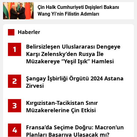
Çin Halk Cumhuriyeti Dışişleri Bakanı
Wang Yi’nin Filistin Adımları
Haberler
Belirsizleşen Uluslararası Dengeye
1
Karşı Zelensky’den Rusya İle
Müzakereye “Yeşil Işık” Hamlesi
Şangay İşbirliği Örgütü 2024 Astana
2
Zirvesi
Kırgızistan-Tacikistan Sınır
3
Müzakerelerine Çin Etkisi
Fransa’da Seçime Doğru: Macron’un
4
Planları Başarıya Ulaşacak mı?