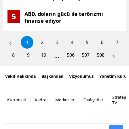
ABD, doların gücü ile terörizmi
5
finanse ediyor
‹
1
2
3
4
5
6
7
...
›
8
9
10
506
507
508
Vakıf Hakkında
Başkandan
Vizyonumuz
Yönetim Kurul
Strateji
Kurumsal
Kadro
Merkezler
Faaliyetler
TV