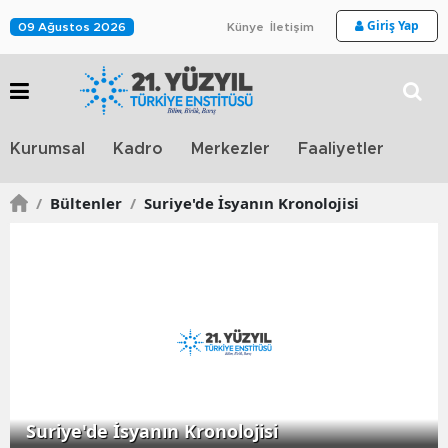
Giriş Yap
09 Ağustos 2026
Künye
İletişim
Stra
Kurumsal
Kadro
Merkezler
Faaliyetler
TV
/
Bültenler
/
Suriye'de İsyanın Kronolojisi
Suriye'de İsyanın Kronolojisi