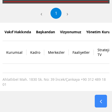
‹
›
1
Vakıf Hakkında
Başkandan
Vizyonumuz
Yönetim Kurul
Strateji
Kurumsal
Kadro
Merkezler
Faaliyetler
TV
Ahlatlıbel Mah. 1830 Sk. No: 39 İncek/Çankaya +90 312 489 18
01