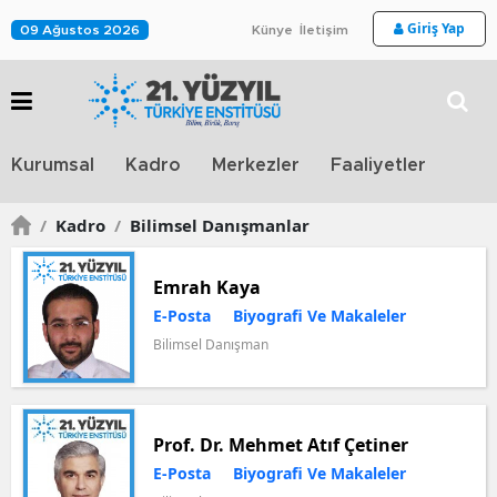
Giriş Yap
09 Ağustos 2026
Künye
İletişim
Stra
Kurumsal
Kadro
Merkezler
Faaliyetler
TV
/
Kadro
/
Bilimsel Danışmanlar
Emrah Kaya
E-Posta
Biyografi Ve Makaleler
Bilimsel Danışman
Prof. Dr. Mehmet Atıf Çetiner
E-Posta
Biyografi Ve Makaleler