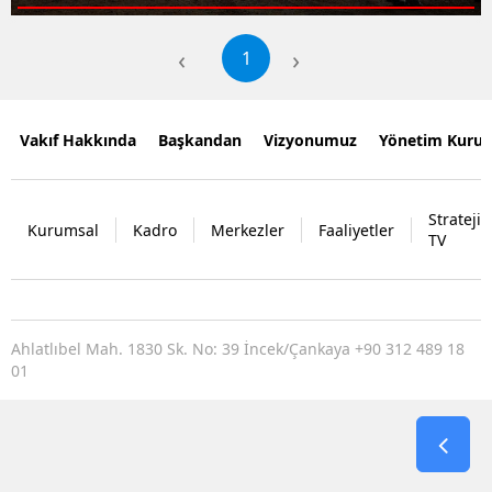
‹
›
1
Vakıf Hakkında
Başkandan
Vizyonumuz
Yönetim Kurul
Strateji
Kurumsal
Kadro
Merkezler
Faaliyetler
TV
Ahlatlıbel Mah. 1830 Sk. No: 39 İncek/Çankaya +90 312 489 18
01