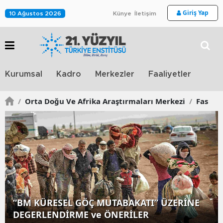
Giriş Yap
10 Ağustos 2026
Künye
İletişim
Stra
Kurumsal
Kadro
Merkezler
Faaliyetler
TV
/
Orta Doğu Ve Afrika Araştırmaları Merkezi
/
Fas
“BM KÜRESEL GÖÇ MUTABAKATI” ÜZERİNE
DEGERLENDİRME ve ÖNERİLER