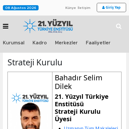
Giriş Yap
08 Ağustos 2026
Künye
İletişim
Stra
Kurumsal
Kadro
Merkezler
Faaliyetler
TV
Strateji Kurulu
Bahadır Selim
Dilek
21. Yüzyıl Türkiye
Enstitüsü
Strateji Kurulu
Üyesi
Uzmanın Tüm Makaleleri