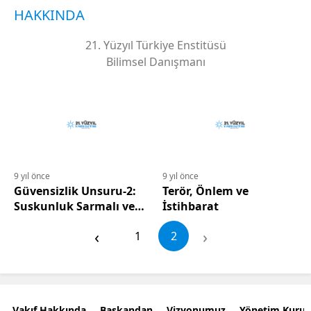
HAKKINDA
21. Yüzyıl Türkiye Enstitüsü
Bilimsel Danışmanı
9 yıl önce
9 yıl önce
Güvensizlik Unsuru-2:
Terör, Önlem ve
Suskunluk Sarmalı ve
İstihbarat
Öğretilmiş Çaresizlik
‹
›
1
2
Vakıf Hakkında
Başkandan
Vizyonumuz
Yönetim Kurul