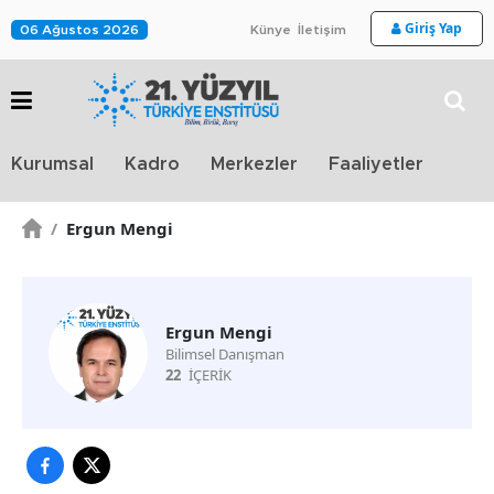
Giriş Yap
06 Ağustos 2026
Künye
İletişim
Stra
Kurumsal
Kadro
Merkezler
Faaliyetler
TV
/
Ergun Mengi
Ergun Mengi
Bilimsel Danışman
22
İÇERİK