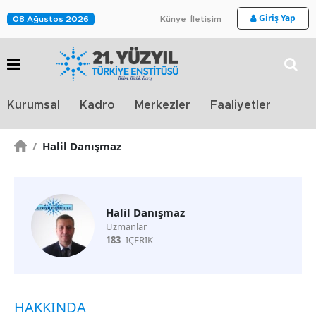
Giriş Yap
08 Ağustos 2026
Künye
İletişim
Stra
Kurumsal
Kadro
Merkezler
Faaliyetler
TV
/
Halil Danışmaz
Halil Danışmaz
Uzmanlar
183
İÇERİK
HAKKINDA