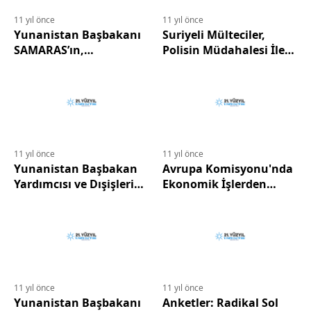
11 yıl önce
11 yıl önce
Yunanistan Başbakanı
Suriyeli Mülteciler,
SAMARAS’ın,
Polisin Müdahalesi İle
MOSCOVİCİ İle
Sintagma Meydanından
Görüşmesi Öncesinde
Uzaklaştırıldı
Birbirini Takip Eden
Toplantıları
11 yıl önce
11 yıl önce
Yunanistan Başbakan
Avrupa Komisyonu'nda
Yardımcısı ve Dışişleri
Ekonomik İşlerden
Bakanı VENİZELOS: Her
Sorumlu Komiser Pierre
Şey Pamuk İpliğine
MOSCOVİCİ İki Günlük
Bağlı
Ziyaret İçin Atina’da
11 yıl önce
11 yıl önce
Yunanistan Başbakanı
Anketler: Radikal Sol