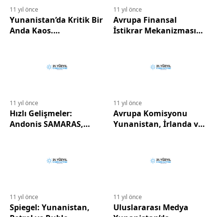
11 yıl önce
11 yıl önce
Yunanistan’da Kritik Bir
Avrupa Finansal
Anda Kaos.
İstikrar Mekanizması
Cumhuriyetle Tehlikeli
(EFSF) Tarafından
Oyunlar- Çığlıklar ve
Yunanistan’a İki Ay
Fısıltılar Siyasi Yaşamı
Uzatma Verilmesi
Zehirliyor.
Onaylandı
11 yıl önce
11 yıl önce
Hızlı Gelişmeler:
Avrupa Komisyonu
Andonis SAMARAS,
Yunanistan, İrlanda ve
Pavlos HAYKALİS’in
Slovenya’dan 102
Söyledikleri Hakkında
Milyon Avro’yu İade
Doğrudan Davacı Oldu
Etmelerini İstiyor
11 yıl önce
11 yıl önce
Spiegel: Yunanistan,
Uluslararası Medya