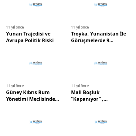
Birliği’nden Gelen
4,9 Oy Oranı İle Önde
Paralar Son Bulur
Gidiyor
11 yıl önce
11 yıl önce
Yunan Trajedisi ve
Troyka, Yunanistan İle
Avrupa Politik Riski
Görüşmelerde 9
konunun Tekrar Ele
Alınmasını İstiyor
11 yıl önce
11 yıl önce
Güney Kıbrıs Rum
Mali Boşluk
Yönetimi Meclisinde
“Kapanıyor” ,
2015 Yılı Bütçesi İçin
Yunanistan Maliye
“Mücadele” Başlıyor
Bakanı HARDUVELİS:
Troyka İle Anlaşma 26
Ocak 2015’deki
Eurogroup’tan Önce