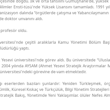
lçesinde doğdu. İlk ve orta tahsilini Gümüşhane'de, yüksek 
Bilimler Ensti-tüsü'nde Yüksek Lisansını tamamladı. 1991 yılı
ganizasyon dalında “örgütlerde çatışma ve Yabancılaşmanı
 de doktor unvanını aldı.
 profesör oldu.
iversitesi'nde çeşitli aralıklarla Kamu Yönetimi Bölüm B
Müdürlüğü yaptı.
Yesevi üniversitesi'nde görev aldı. Bu üniversitede “Ulusl
ı. 2004 yılında AYSAM (Ahmet Yesevi Stratejik Araştırmalar Mer
üniversitesi'ndeki görevine de-vam etmektedir.
ığı eserlerden bazıları şunlardır: Yeniden Türkleşmek, ö
imlik, Küresel Kıskaç ve Türkçülük, Bilgi Yönetim Stratejileri 
atejik Bakış, Yönetimde Yeni Yaklaşımlar. ölüler Nefes A