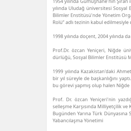
1954 yılında Gümüşhane'nin Şiran i
yılında Uludağ üniversitesi Sosyal 
Bilimler Enstitüsü'nde Yönetim Or
Rolü” adlı tezinin kabul edilmesiyle
1998 yılında doçent, 2004 yılında da
Prof.Dr. özcan Yeniçeri, Niğde ün
dürlüğü, Sosyal Bilimler Enstitüsü 
1999 yılında Kazakistan'daki Ahmet 
bir yıl süreyle de başkanlığını yapt
bu görevi yapmış olup halen Niğde 
Prof. Dr. özcan Yeniçeri'nin yazd
selleşme Karşısında Milliyetçilik ve K
Bugünden Yarına Türk Dünyasına Str
Yabancılaşma Yönetimi