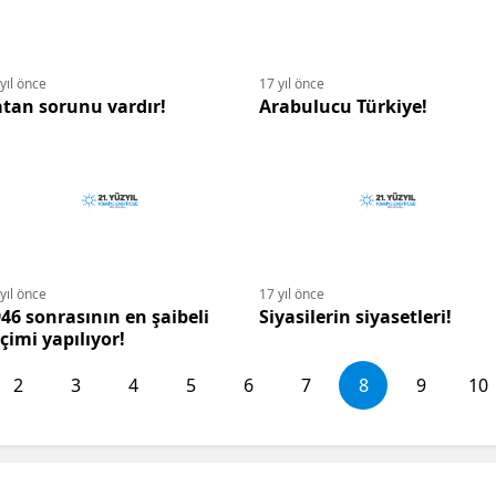
yıl önce
17 yıl önce
tan sorunu vardır!
Arabulucu Türkiye!
yıl önce
17 yıl önce
46 sonrasının en şaibeli
Siyasilerin siyasetleri!
çimi yapılıyor!
2
3
4
5
6
7
8
9
10