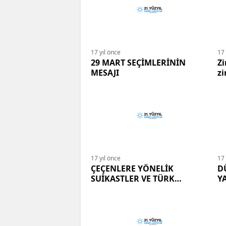
17 yıl önce
17 
29 MART SEÇİMLERİNİN
Zi
MESAJI
zi
17 yıl önce
17 
ÇEÇENLERE YÖNELİK
D
SUİKASTLER VE TÜRK
Y
İSTİHBARATI