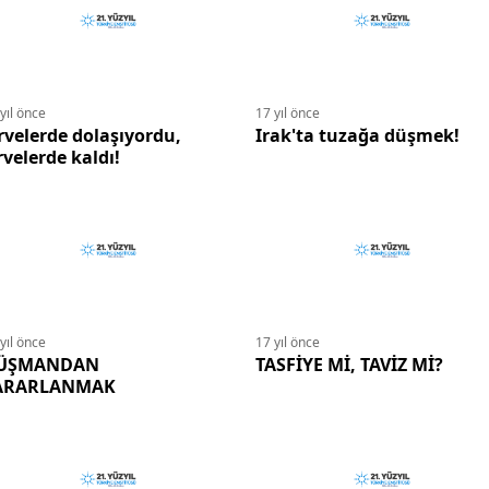
yıl önce
17 yıl önce
rvelerde dolaşıyordu,
Irak'ta tuzağa düşmek!
rvelerde kaldı!
yıl önce
17 yıl önce
ÜŞMANDAN
TASFİYE Mİ, TAVİZ Mİ?
ARARLANMAK