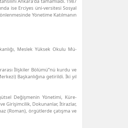
tahsilini Ankara'da tamamladı. 1987
nda ise Erciyes üni-versitesi Sosyal
n önlenmesinde Yönetime Katılmanın
aşkanlığı, Meslek Yüksek Okulu Mü-
ararası İlişkiler Bölümü”nü kurdu ve
kezi) Başkanlığına getirildi. İki yıl
rgütsel Değişmenin Yönetimi, Küre-
ve Girişimcilik, Dokunanlar, İtirazlar,
lmaz (Roman), örgütlerde çatışma ve