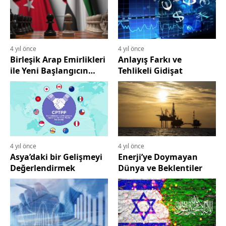
4 yıl önce
4 yıl önce
Birleşik Arap Emirlikleri
Anlayış Farkı ve
ile Yeni Başlangıcın
Tehlikeli Gidişat
Olası Sonuçları
4 yıl önce
4 yıl önce
Asya’daki bir Gelişmeyi
Enerji’ye Doymayan
Değerlendirmek
Dünya ve Beklentiler