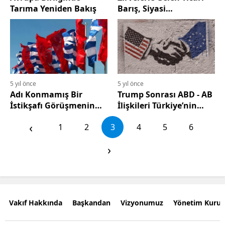
Tarıma Yeniden Bakış
Barış, Siyasi
Cepheleşme ve
Türkiye’nin Durumu
5 yıl önce
5 yıl önce
Adı Konmamış Bir
Trump Sonrası ABD - AB
İstikşafı Görüşmenin
İlişkileri Türkiye’nin
Arifesinde
Trans Atlantik
‹
1
2
3
4
5
6
İlişkilerine Etkileri
›
Vakıf Hakkında
Başkandan
Vizyonumuz
Yönetim Kurul