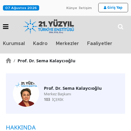
Giriş Yap
07 Ağustos 2026
Künye
İletişim
Stra
Kurumsal
Kadro
Merkezler
Faaliyetler
TV
/
Prof. Dr. Sema Kalaycıoğlu
Prof. Dr. Sema Kalaycıoğlu
Merkez Başkanı
103
İÇERİK
HAKKINDA