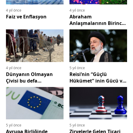
4 yıl önce
4 yıl önce
Faiz ve Enflasyon
Abraham
Anlaşmalarının Birinci
Yıldönümü Yaklaşırken
4 yıl önce
5 yıl önce
Dünyanın Olmayan
Reisi’nin “Güçlü
Çivisi bu defa
Hükümet” inin Gücü ve
Afganistan’da mı Çıktı?
Meşhedi’ye İnanmanın
Zorluğu
5 yıl önce
5 yıl önce
Avrupa Birliğinde
Zirvelerle Gelen Ticari