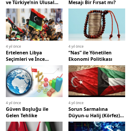
ve Türkiye’nin Ulusal
Mesajı Bir Fırsat mı?
Çıkarı
4 yıl önce
4 yıl önce
Ertelenen Libya
“Nas” ile Yönetilen
Seçimleri ve İnce
Ekonomi Politikası
Hesaplar
4 yıl önce
4 yıl önce
Güven Boşluğu ile
Sorun Sarmalına
Gelen Tehlike
Düyun-u Halij (Körfez)
Eklemesi