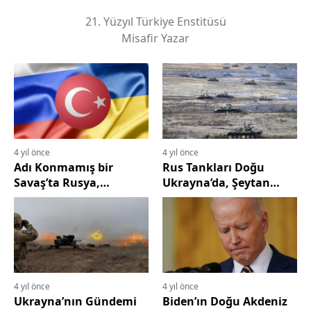
21. Yüzyıl Türkiye Enstitüsü
Misafir Yazar
4 yıl önce
4 yıl önce
Adı Konmamış bir
Rus Tankları Doğu
Savaş’ta Rusya,
Ukrayna’da, Şeytan
Ukrayna ve Türkiye
İşbaşında
4 yıl önce
4 yıl önce
Ukrayna’nın Gündemi
Biden’ın Doğu Akdeniz