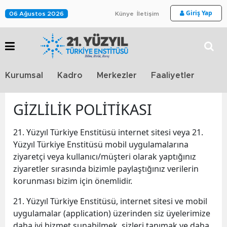
Giriş Yap
06 Ağustos 2026
Künye
İletişim
Stra
Kurumsal
Kadro
Merkezler
Faaliyetler
TV
GİZLİLİK POLİTİKASI
21. Yüzyıl Türkiye Enstitüsü internet sitesi veya 21.
Yüzyıl Türkiye Enstitüsü mobil uygulamalarına
ziyaretçi veya kullanıcı/müşteri olarak yaptığınız
ziyaretler sırasında bizimle paylaştığınız verilerin
korunması bizim için önemlidir.
21. Yüzyıl Türkiye Enstitüsü, internet sitesi ve mobil
uygulamalar (application) üzerinden siz üyelerimize
daha iyi hizmet sunabilmek, sizleri tanımak ve daha