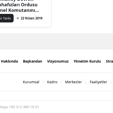
hafızları Ordusu
nel Komutanını
revden aldı
kir Tankı
22 Nisan 2019
f Hakkında
Başkandan
Vizyonumuz
Yönetim Kurulu
Stra
Kurumsal
Kadro
Merkezler
Faaliyetler
nkaya +90 312 489 18 01