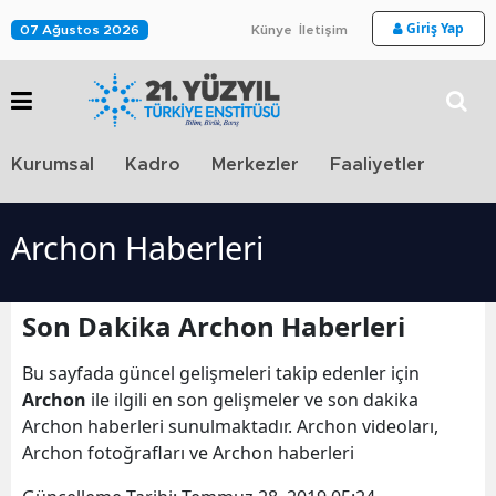
Giriş Yap
07 Ağustos 2026
Künye
İletişim
Stra
Kurumsal
Kadro
Merkezler
Faaliyetler
TV
Archon Haberleri
Son Dakika Archon Haberleri
Bu sayfada güncel gelişmeleri takip edenler için
Archon
ile ilgili en son gelişmeler ve son dakika
Archon haberleri sunulmaktadır. Archon videoları,
Archon fotoğrafları ve Archon haberleri