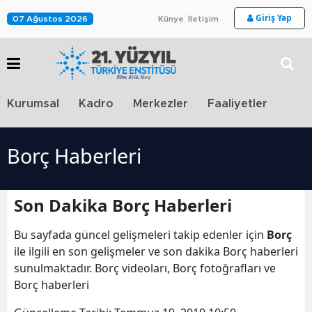
Giriş Yap
07 Ağustos 2026
Künye
İletişim
Stra
Kurumsal
Kadro
Merkezler
Faaliyetler
TV
Borç Haberleri
Son Dakika Borç Haberleri
Bu sayfada güncel gelişmeleri takip edenler için
Borç
ile ilgili en son gelişmeler ve son dakika Borç haberleri
sunulmaktadır. Borç videoları, Borç fotoğrafları ve
Borç haberleri