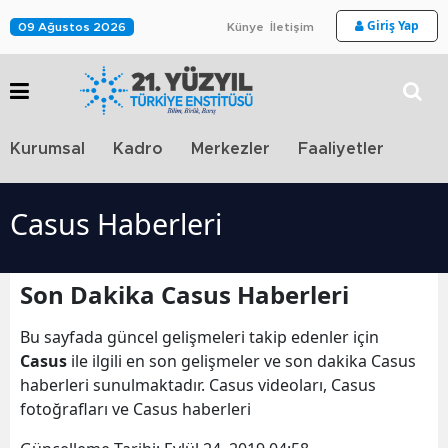
Giriş Yap
09 Ağustos 2026
Künye
İletişim
Stra
Kurumsal
Kadro
Merkezler
Faaliyetler
TV
Casus Haberleri
Son Dakika Casus Haberleri
Bu sayfada güncel gelişmeleri takip edenler için
Casus
ile ilgili en son gelişmeler ve son dakika Casus
haberleri sunulmaktadır. Casus videoları, Casus
fotoğrafları ve Casus haberleri