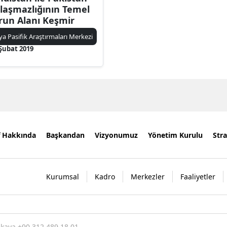
laşmazlığının Temel
run Alanı Keşmir
ya Pasifik Araştırmaları Merkezi
 Şubat 2019
f Hakkında
Başkandan
Vizyonumuz
Yönetim Kurulu
Stra
Kurumsal
Kadro
Merkezler
Faaliyetler
nkaya +90 312 489 18 01