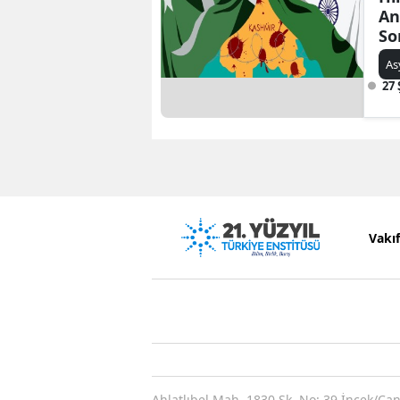
An
So
As
27
Vakı
Ahlatlıbel Mah. 1830 Sk. No: 39 İncek/Ça