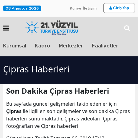
Giriş Yap
08 Ağustos 2026
Künye
İletişim
Stra
Kurumsal
Kadro
Merkezler
Faaliyetler
TV
Çipras Haberleri
Son Dakika Çipras Haberleri
Bu sayfada güncel gelişmeleri takip edenler için
Çipras
ile ilgili en son gelişmeler ve son dakika Çipras
haberleri sunulmaktadır. Çipras videoları, Çipras
fotoğrafları ve Çipras haberleri