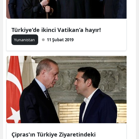
Türkiye’de ikinci Vatikan’a hayır!
Yunanistan
11 Şubat 2019
Çipras'ın Türkiye Ziyaretindeki