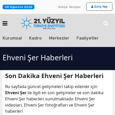
Giriş Yap
08 Ağustos 2026
Künye
İletişim
Stra
Kurumsal
Kadro
Merkezler
Faaliyetler
TV
Ehveni Şer Haberleri
Son Dakika Ehveni Şer Haberleri
Bu sayfada güncel gelişmeleri takip edenler için
Ehveni Şer
ile ilgili en son gelişmeler ve son dakika
Ehveni Şer haberleri sunulmaktadır. Ehveni Şer
videoları, Ehveni Şer fotoğrafları ve Ehveni Şer
haberleri