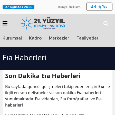
Giriş Yap
07 Ağustos 2026
Künye
İletişim
Stra
Kurumsal
Kadro
Merkezler
Faaliyetler
TV
Eıa Haberleri
Son Dakika Eıa Haberleri
Bu sayfada güncel gelişmeleri takip edenler için
Eıa
ile
ilgili en son gelişmeler ve son dakika Eıa haberleri
sunulmaktadır. Eıa videoları, Eıa fotoğrafları ve Eıa
haberleri