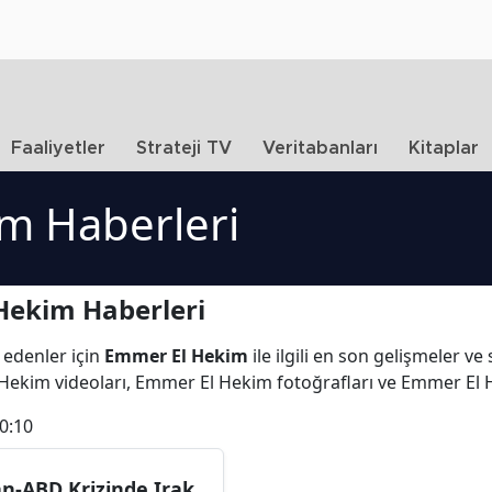
Faaliyetler
Strateji TV
Veritabanları
Kitaplar
m Haberleri
Hekim Haberleri
 edenler için
Emmer El Hekim
ile ilgili en son gelişmeler 
Hekim videoları, Emmer El Hekim fotoğrafları ve Emmer El
0:10
an-ABD Krizinde Irak