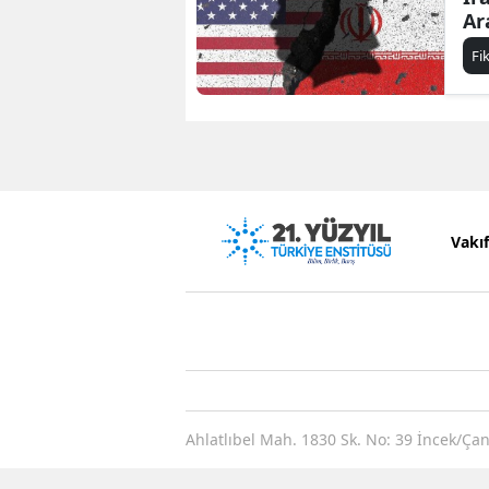
Ar
Fi
Vakı
Ahlatlıbel Mah. 1830 Sk. No: 39 İncek/Ça