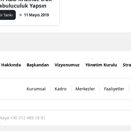
abuluculuk Yapsın
kir Tankı
11 Mayıs 2019
f Hakkında
Başkandan
Vizyonumuz
Yönetim Kurulu
Stra
Kurumsal
Kadro
Merkezler
Faaliyetler
nkaya +90 312 489 18 01