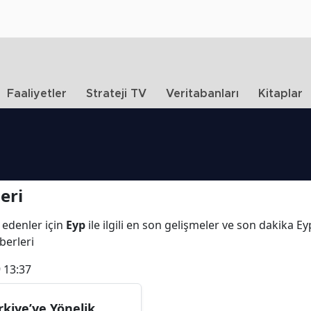
Faaliyetler
Strateji TV
Veritabanları
Kitaplar
eri
 edenler için
Eyp
ile ilgili en son gelişmeler ve son dakika E
aberleri
 13:37
rkiye’ye Yönelik