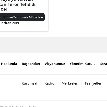
tan Terör Tehdidi:
BDH
rörizm ve Terörizmle Mücadele
Haziran 2019
f Hakkında
Başkandan
Vizyonumuz
Yönetim Kurulu
Stra
Kurumsal
Kadro
Merkezler
Faaliyetler
nkaya +90 312 489 18 01