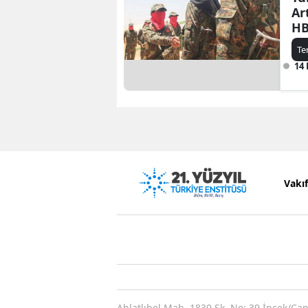
Ar
H
Te
14 
Vakı
Ahlatlıbel Mah. 1830 Sk. No: 39 İncek/Ça