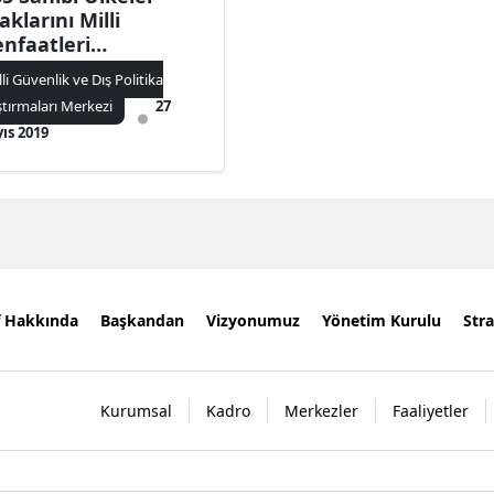
aklarını Milli
nfaatleri
ğrultusunda
lli Güvenlik ve Dış Politika
urabilecekler Mi?
ştırmaları Merkezi
27
ıs 2019
f Hakkında
Başkandan
Vizyonumuz
Yönetim Kurulu
Stra
Kurumsal
Kadro
Merkezler
Faaliyetler