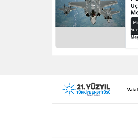
Uç
Me
Do
Mi
Uç
Ara
May
Vakı