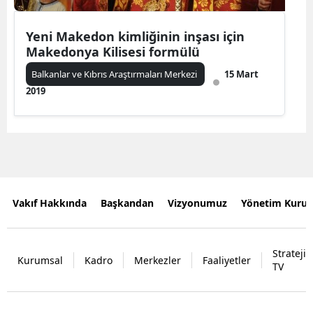
Yeni Makedon kimliğinin inşası için
Makedonya Kilisesi formülü
Balkanlar ve Kıbrıs Araştırmaları Merkezi
15 Mart
2019
Vakıf Hakkında
Başkandan
Vizyonumuz
Yönetim Kurul
Strateji
Kurumsal
Kadro
Merkezler
Faaliyetler
TV