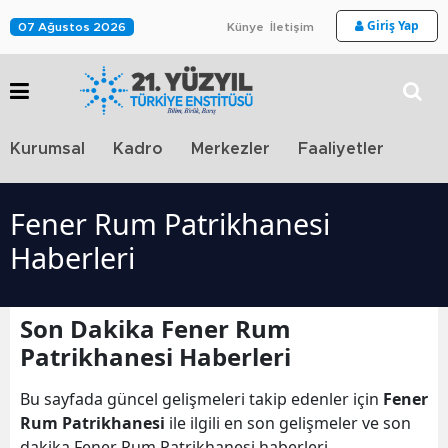
Giriş Yap
07 Ağustos 2026
Künye
İletişim
Stra
Kurumsal
Kadro
Merkezler
Faaliyetler
TV
Fener Rum Patrikhanesi
Haberleri
Son Dakika Fener Rum
Patrikhanesi Haberleri
Bu sayfada güncel gelişmeleri takip edenler için
Fener
Rum Patrikhanesi
ile ilgili en son gelişmeler ve son
dakika Fener Rum Patrikhanesi haberleri