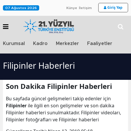
Giriş Yap
07 Ağustos 2026
Künye
İletişim
Stra
Kurumsal
Kadro
Merkezler
Faaliyetler
TV
Filipinler Haberleri
Son Dakika Filipinler Haberleri
Bu sayfada güncel gelişmeleri takip edenler için
Filipinler
ile ilgili en son gelişmeler ve son dakika
Filipinler haberleri sunulmaktadır. Filipinler videoları,
Filipinler fotoğrafları ve Filipinler haberleri