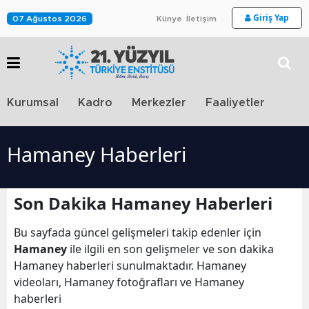
Giriş Yap
07 Ağustos 2026
Künye
İletişim
Stra
Kurumsal
Kadro
Merkezler
Faaliyetler
TV
Hamaney Haberleri
Son Dakika Hamaney Haberleri
Bu sayfada güncel gelişmeleri takip edenler için
Hamaney
ile ilgili en son gelişmeler ve son dakika
Hamaney haberleri sunulmaktadır. Hamaney
videoları, Hamaney fotoğrafları ve Hamaney
haberleri