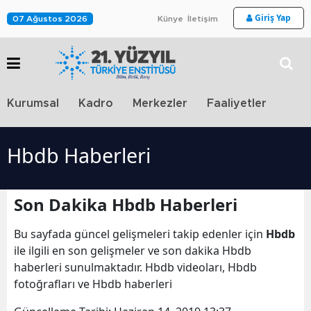
Giriş Yap
07 Ağustos 2026
Künye
İletişim
Stra
Kurumsal
Kadro
Merkezler
Faaliyetler
TV
Hbdb Haberleri
Son Dakika Hbdb Haberleri
Bu sayfada güncel gelişmeleri takip edenler için
Hbdb
ile ilgili en son gelişmeler ve son dakika Hbdb
haberleri sunulmaktadır. Hbdb videoları, Hbdb
fotoğrafları ve Hbdb haberleri