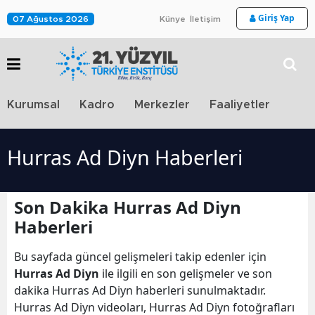
Giriş Yap
07 Ağustos 2026
Künye
İletişim
Stra
Kurumsal
Kadro
Merkezler
Faaliyetler
TV
Hurras Ad Diyn Haberleri
Son Dakika Hurras Ad Diyn
Haberleri
Bu sayfada güncel gelişmeleri takip edenler için
Hurras Ad Diyn
ile ilgili en son gelişmeler ve son
dakika Hurras Ad Diyn haberleri sunulmaktadır.
Hurras Ad Diyn videoları, Hurras Ad Diyn fotoğrafları