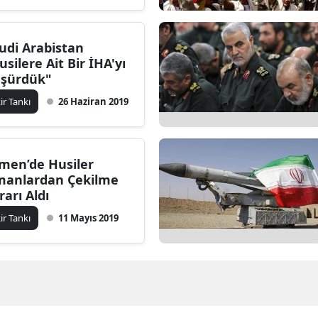
udi Arabistan
usilere Ait Bir İHA'yı
şürdük"
kir Tankı
26 Haziran 2019
men’de Husiler
manlardan Çekilme
rarı Aldı
kir Tankı
11 Mayıs 2019