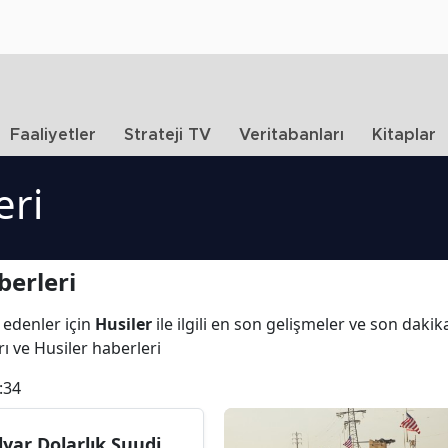
Faaliyetler
Strateji TV
Veritabanları
Kitaplar
eri
berleri
 edenler için
Husiler
ile ilgili en son gelişmeler ve son daki
rı ve Husiler haberleri
:34
lyar Dolarlık Suudi