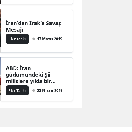
İran’dan Irak’a Savaş
Mesajı
Fikir Tankı
17 Mayıs 2019
ABD: İran
güdümündeki Şii
milislere yılda bir
milyar dolar kaynak
Fikir Tankı
23 Nisan 2019
sağlıyor