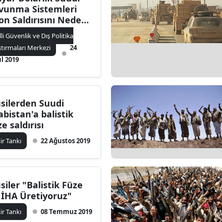
vunma Sistemleri
on Saldırısını Neden
leyemedi ?
lli Güvenlik ve Dış Politika
ştırmaları Merkezi
24
ül 2019
silerden Suudi
abistan'a balistik
ze saldırısı
kir Tankı
22 Ağustos 2019
siler "Balistik Füze
 İHA Üretiyoruz"
kir Tankı
08 Temmuz 2019