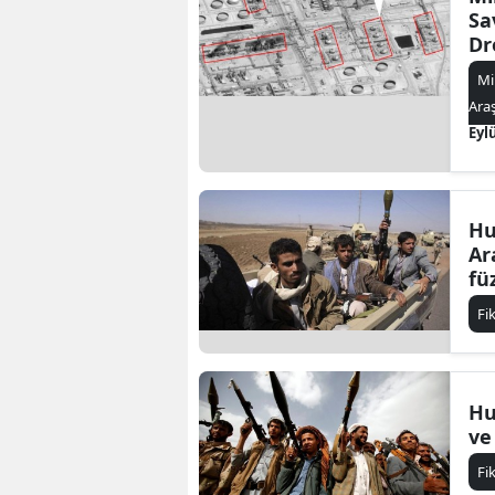
Sa
Dr
Ön
Mi
Ara
Eyl
Hu
Ar
fü
Fi
Hu
ve
Fi