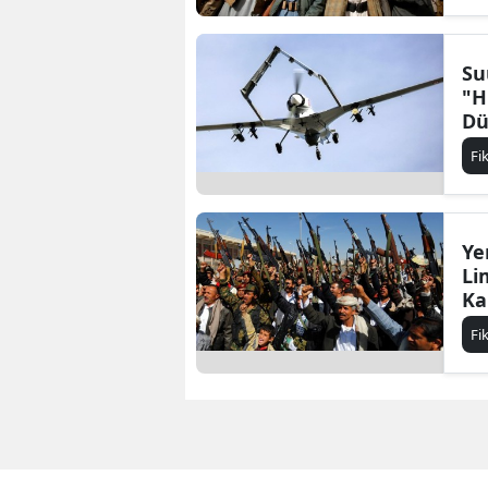
Su
"H
Dü
Fi
Ye
Li
Ka
Fi