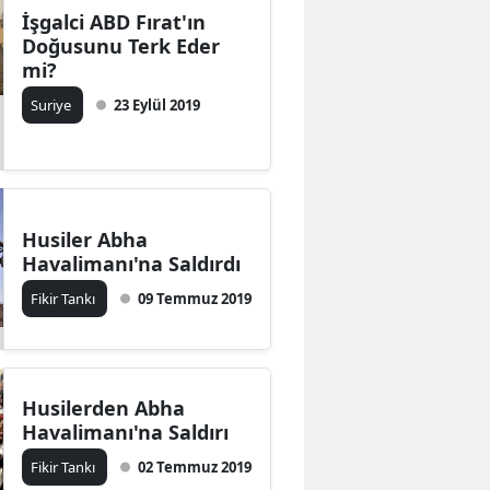
İşgalci ABD Fırat'ın
Doğusunu Terk Eder
mi?
Suriye
23 Eylül 2019
Husiler Abha
Havalimanı'na Saldırdı
Fikir Tankı
09 Temmuz 2019
Husilerden Abha
Havalimanı'na Saldırı
Fikir Tankı
02 Temmuz 2019