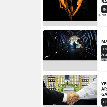
BA
Ek
19
MA
En
Ara
Nis
YE
AR
G
SA
Ek