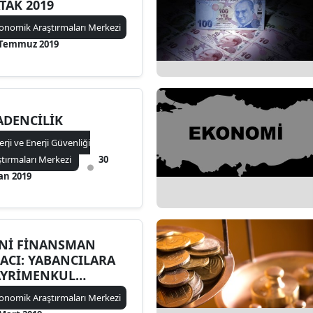
TAK 2019
onomik Araştırmaları Merkezi
 Temmuz 2019
DENCİLİK
erji ve Enerji Güvenliği
ştırmaları Merkezi
30
an 2019
Nİ FİNANSMAN
ACI: YABANCILARA
AYRİMENKUL
TIŞLARI
onomik Araştırmaları Merkezi