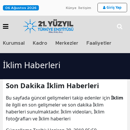
Giriş Yap
06 Ağustos 2026
Künye
İletişim
Stra
Kurumsal
Kadro
Merkezler
Faaliyetler
TV
İklim Haberleri
Son Dakika İklim Haberleri
Bu sayfada güncel gelişmeleri takip edenler için
İklim
ile ilgili en son gelişmeler ve son dakika İklim
haberleri sunulmaktadır. İklim videoları, İklim
fotoğrafları ve İklim haberleri