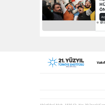
HÜ
ÖN
As
01
Vakı
Ahlatlıbel Mah. 1830 Sk. No: 39 İncek/Ça