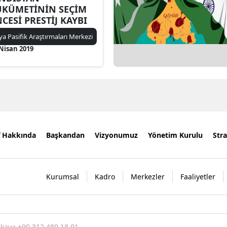
KÜMETİNİN SEÇİM
CESİ PRESTİJ KAYBI
ya Pasifik Araştırmaları Merkezi
 Nisan 2019
f Hakkında
Başkandan
Vizyonumuz
Yönetim Kurulu
Stra
Kurumsal
Kadro
Merkezler
Faaliyetler
nkaya +90 312 489 18 01