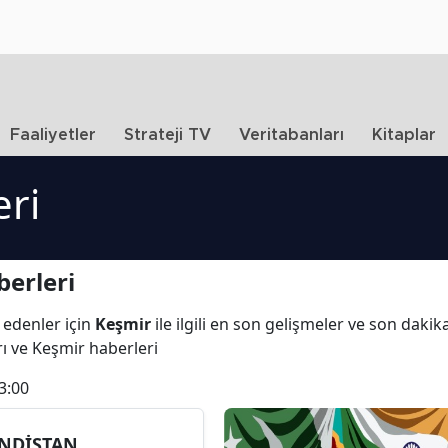
Faaliyetler
Strateji TV
Veritabanları
Kitaplar
eri
erleri
 edenler için
Keşmir
ile ilgili en son gelişmeler ve son daki
rı ve Keşmir haberleri
3:00
NDİSTAN