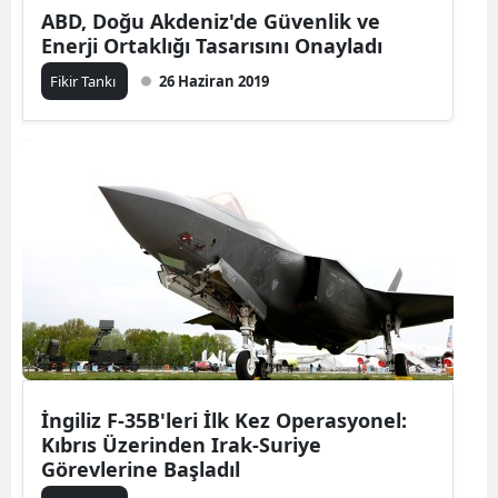
ABD, Doğu Akdeniz'de Güvenlik ve
Enerji Ortaklığı Tasarısını Onayladı
Fikir Tankı
26 Haziran 2019
İngiliz F-35B'leri İlk Kez Operasyonel:
Kıbrıs Üzerinden Irak-Suriye
Görevlerine Başladıl