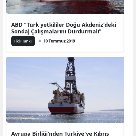
ABD "Türk yetkililer Doğu Akdeniz'deki
Sondaj Çalışmalarını Durdurmalı"
Fikir Tankı
10 Temmuz 2019
Avrupa Birliği'nden Türkiye'ye Kıbrıs