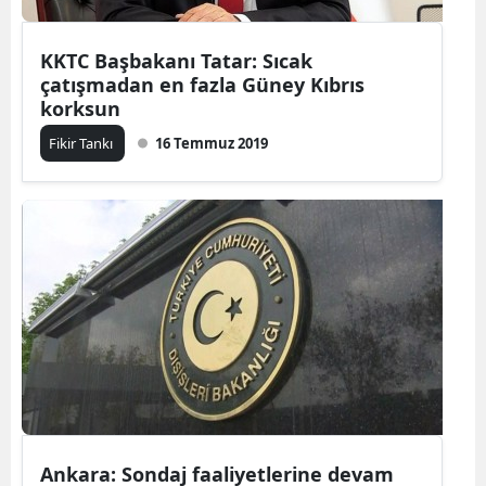
KKTC Başbakanı Tatar: Sıcak
çatışmadan en fazla Güney Kıbrıs
korksun
Fikir Tankı
16 Temmuz 2019
Ankara: Sondaj faaliyetlerine devam