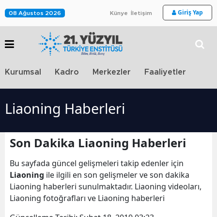
Giriş Yap
08 Ağustos 2026
Künye
İletişim
Stra
Kurumsal
Kadro
Merkezler
Faaliyetler
TV
Liaoning Haberleri
Son Dakika Liaoning Haberleri
Bu sayfada güncel gelişmeleri takip edenler için
Liaoning
ile ilgili en son gelişmeler ve son dakika
Liaoning haberleri sunulmaktadır. Liaoning videoları,
Liaoning fotoğrafları ve Liaoning haberleri