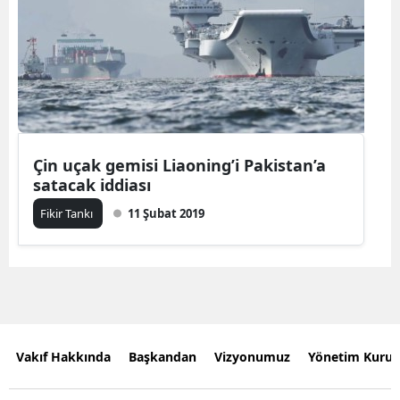
Çin uçak gemisi Liaoning’i Pakistan’a
satacak iddiası
Fikir Tankı
11 Şubat 2019
Vakıf Hakkında
Başkandan
Vizyonumuz
Yönetim Kurul