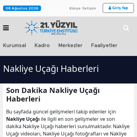
Giriş Yap
08 Ağustos 2026
Künye
İletişim
Stra
Kurumsal
Kadro
Merkezler
Faaliyetler
TV
Nakliye Uçağı Haberleri
Son Dakika Nakliye Uçağı
Haberleri
Bu sayfada güncel gelişmeleri takip edenler için
Nakliye Uçağı
ile ilgili en son gelişmeler ve son
dakika Nakliye Uçağı haberleri sunulmaktadır. Nakliye
Uçağı videoları, Nakliye Uçağı fotoğrafları ve Nakliye