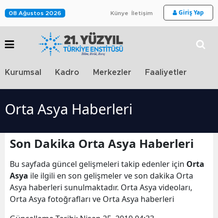
Giriş Yap
08 Ağustos 2026
Künye
İletişim
Stra
Kurumsal
Kadro
Merkezler
Faaliyetler
TV
Orta Asya Haberleri
Son Dakika Orta Asya Haberleri
Bu sayfada güncel gelişmeleri takip edenler için
Orta
Asya
ile ilgili en son gelişmeler ve son dakika Orta
Asya haberleri sunulmaktadır. Orta Asya videoları,
Orta Asya fotoğrafları ve Orta Asya haberleri