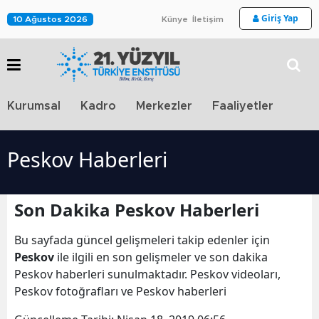
Giriş Yap
10 Ağustos 2026
Künye
İletişim
Stra
Kurumsal
Kadro
Merkezler
Faaliyetler
TV
Peskov Haberleri
Son Dakika Peskov Haberleri
Bu sayfada güncel gelişmeleri takip edenler için
Peskov
ile ilgili en son gelişmeler ve son dakika
Peskov haberleri sunulmaktadır. Peskov videoları,
Peskov fotoğrafları ve Peskov haberleri