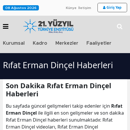
Giriş Yap
08 Ağustos 2026
Künye
İletişim
Stra
Kurumsal
Kadro
Merkezler
Faaliyetler
TV
Rıfat Erman Dinçel Haberleri
Son Dakika Rıfat Erman Dinçel
Haberleri
Bu sayfada güncel gelişmeleri takip edenler için
Rıfat
Erman Dinçel
ile ilgili en son gelişmeler ve son dakika
Rıfat Erman Dinçel haberleri sunulmaktadır. Rıfat
Erman Dinçel videoları, Rıfat Erman Dinçel