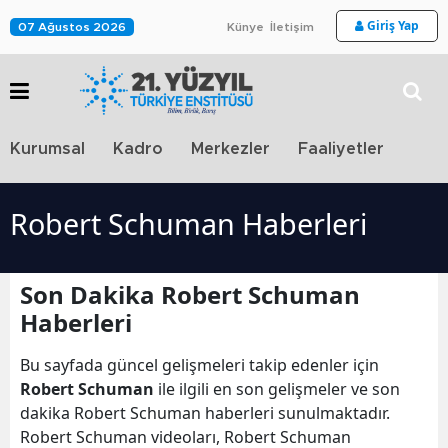
Giriş Yap
07 Ağustos 2026
Künye
İletişim
Stra
Kurumsal
Kadro
Merkezler
Faaliyetler
TV
Robert Schuman Haberleri
Son Dakika Robert Schuman
Haberleri
Bu sayfada güncel gelişmeleri takip edenler için
Robert Schuman
ile ilgili en son gelişmeler ve son
dakika Robert Schuman haberleri sunulmaktadır.
Robert Schuman videoları, Robert Schuman