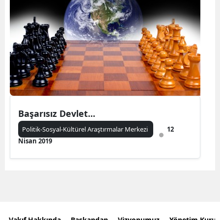
Başarısız Devlet...
Politik-Sosyal-Kültürel Araştırmalar Merkezi
12
Nisan 2019
Vakıf Hakkında
Başkandan
Vizyonumuz
Yönetim Kurul