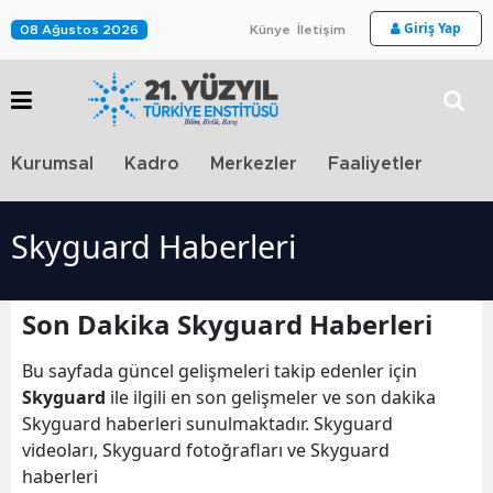
Giriş Yap
08 Ağustos 2026
Künye
İletişim
Stra
Kurumsal
Kadro
Merkezler
Faaliyetler
TV
Skyguard Haberleri
Son Dakika Skyguard Haberleri
Bu sayfada güncel gelişmeleri takip edenler için
Skyguard
ile ilgili en son gelişmeler ve son dakika
Skyguard haberleri sunulmaktadır. Skyguard
videoları, Skyguard fotoğrafları ve Skyguard
haberleri