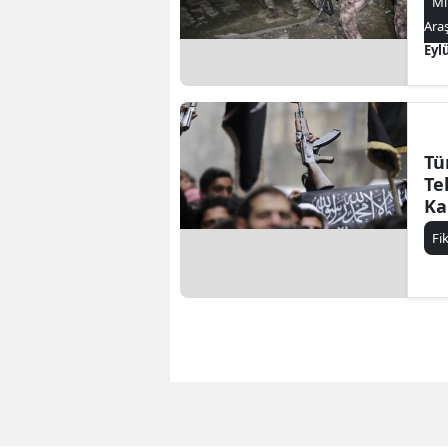
Mi
Ara
Eyl
Tü
Te
Kal
Fi