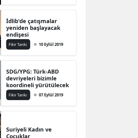
İdlib'de çatışmalar
yeniden başlayacak
endişesi
Fikir Tankı
10 Eylül 2019
SDG/YPG: Türk-ABD
devriyeleri bizimle
koordineli yürütülecek
Fikir Tankı
07 Eylül 2019
Suriyeli Kadın ve
Çocuklar