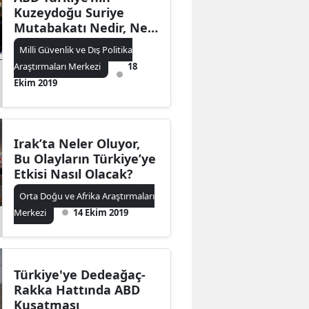
Kuzeydoğu Suriye
Mutabakatı Nedir, Ne
Değildir?
Milli Güvenlik ve Dış Politika
Araştırmaları Merkezi
18
Ekim 2019
Irak’ta Neler Oluyor,
Bu Olayların Türkiye’ye
Etkisi Nasıl Olacak?
Orta Doğu ve Afrika Araştırmaları
Merkezi
14 Ekim 2019
Türkiye'ye Dedeağaç-
Rakka Hattında ABD
Kuşatması