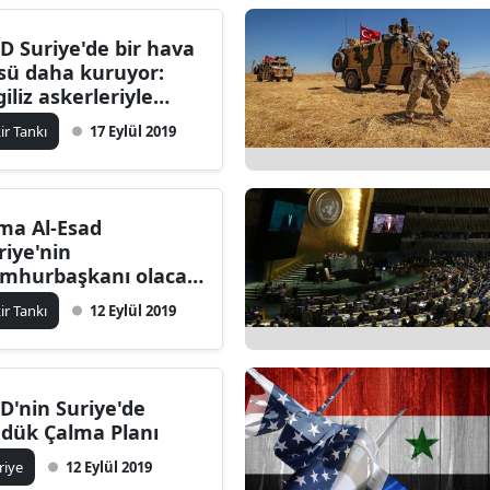
D Suriye'de bir hava
sü daha kuruyor:
giliz askerleriyle
tak kullanılacak
kir Tankı
17 Eylül 2019
ma Al-Esad
riye'nin
mhurbaşkanı olacak
?
kir Tankı
12 Eylül 2019
D'nin Suriye'de
dük Çalma Planı
riye
12 Eylül 2019