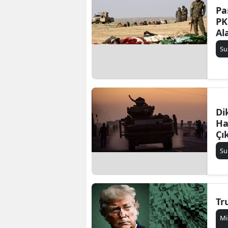
Pa
PK
Al
Su
Di
Ha
Çı
Su
Tr
Mi