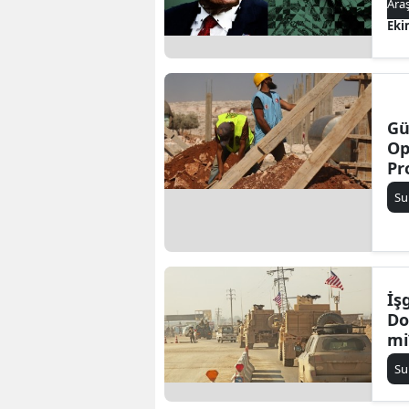
Ara
Eki
Gü
Op
Pr
Su
İş
Do
mi
Su