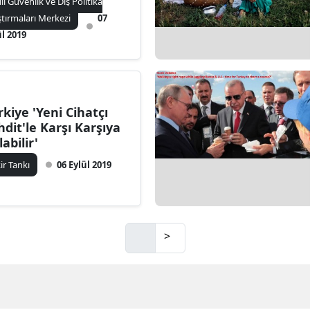
lli Güvenlik ve Dış Politika
ştırmaları Merkezi
07
ül 2019
rkiye 'Yeni Cihatçı
hdit'le Karşı Karşıya
abilir'
kir Tankı
06 Eylül 2019
>