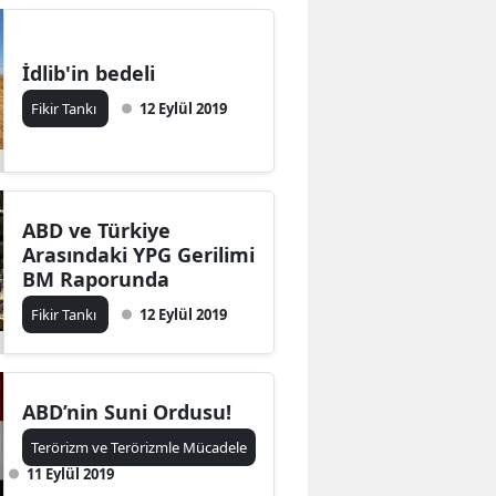
İdlib'in bedeli
Fikir Tankı
12 Eylül 2019
ABD ve Türkiye
Arasındaki YPG Gerilimi
BM Raporunda
Fikir Tankı
12 Eylül 2019
ABD’nin Suni Ordusu!
Terörizm ve Terörizmle Mücadele
11 Eylül 2019