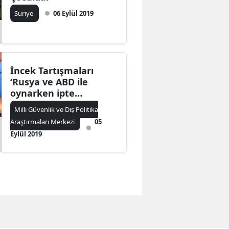
Suriye
06 Eylül 2019
İncek Tartışmaları
‘Rusya ve ABD ile
oynarken ipte
yürümek: Türkiye’nin
Milli Güvenlik ve Dış Politika
bir rota belirleme vakti
Araştırmaları Merkezi
05
geldi mi?’
Eylül 2019