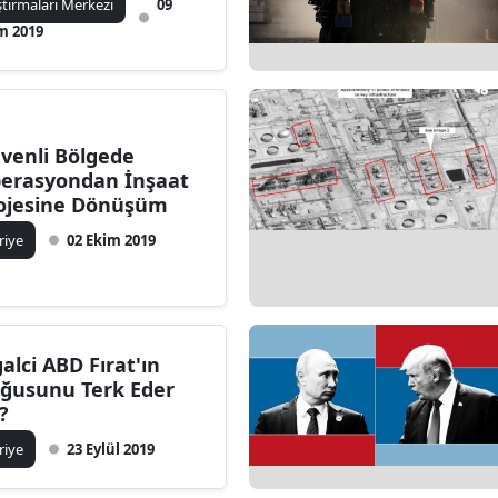
ştırmaları Merkezi
09
m 2019
venli Bölgede
erasyondan İnşaat
ojesine Dönüşüm
riye
02 Ekim 2019
galci ABD Fırat'ın
ğusunu Terk Eder
?
riye
23 Eylül 2019