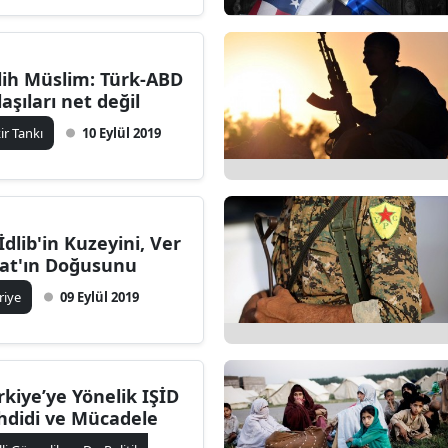
lih Müslim: Türk-ABD
laşıları net değil
kir Tankı
10 Eylül 2019
 İdlib'in Kuzeyini, Ver
rat'ın Doğusunu
riye
09 Eylül 2019
rkiye’ye Yönelik IŞİD
hdidi ve Mücadele