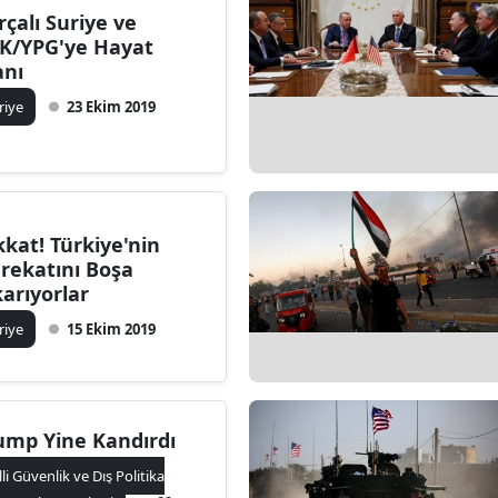
rçalı Suriye ve
K/YPG'ye Hayat
anı
riye
23 Ekim 2019
kkat! Türkiye'nin
rekatını Boşa
karıyorlar
riye
15 Ekim 2019
ump Yine Kandırdı
lli Güvenlik ve Dış Politika