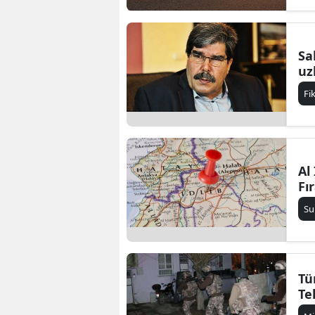
Sa
uz
Fi
Al
Fı
Su
Tü
Te