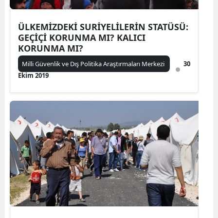
ÜLKEMİZDEKİ SURİYELİLERİN STATÜSÜ:
GEÇİÇİ KORUNMA MI? KALICI
KORUNMA MI?
Milli Güvenlik ve Dış Politika Araştırmaları Merkezi
30
Ekim 2019