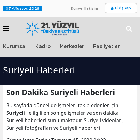
Giriş Yap
07 Ağustos 2026
Künye
İletişim
Stra
Kurumsal
Kadro
Merkezler
Faaliyetler
TV
Suriyeli Haberleri
Son Dakika Suriyeli Haberleri
Bu sayfada güncel gelişmeleri takip edenler için
Suriyeli
ile ilgili en son gelişmeler ve son dakika
Suriyeli haberleri sunulmaktadır. Suriyeli videoları,
Suriyeli fotoğrafları ve Suriyeli haberleri