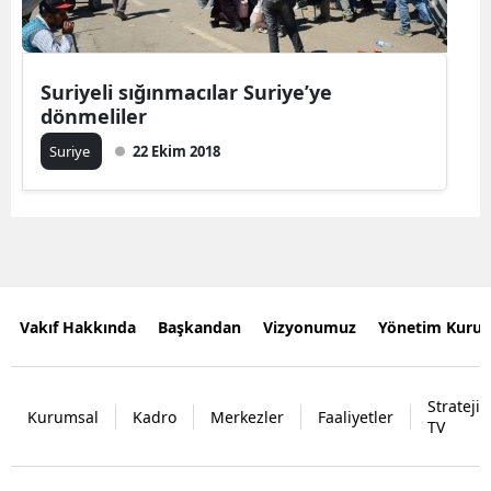
Suriyeli sığınmacılar Suriye’ye
dönmeliler
Suriye
22 Ekim 2018
Vakıf Hakkında
Başkandan
Vizyonumuz
Yönetim Kurul
Strateji
Kurumsal
Kadro
Merkezler
Faaliyetler
TV