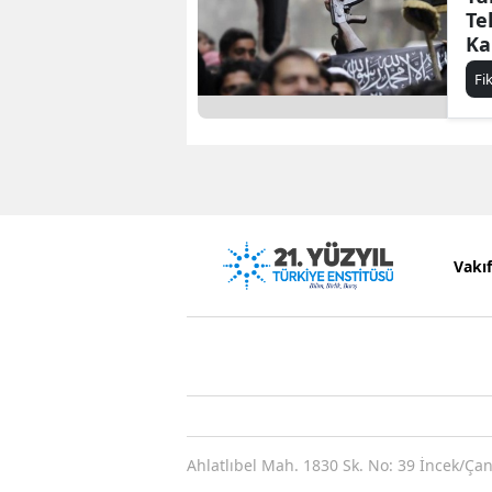
Te
Kal
Fi
Vakı
Ahlatlıbel Mah. 1830 Sk. No: 39 İncek/Ça