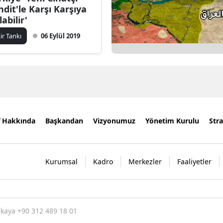
hdit'le Karşı Karşıya
abilir'
kir Tankı
06 Eylül 2019
f Hakkında
Başkandan
Vizyonumuz
Yönetim Kurulu
Stra
Kurumsal
Kadro
Merkezler
Faaliyetler
nkaya +90 312 489 18 01