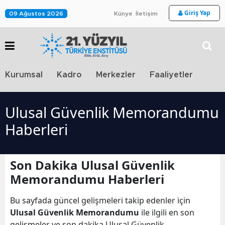
Giriş Yap
09 Ağustos 2026
Künye
İletişim
Stra
Kurumsal
Kadro
Merkezler
Faaliyetler
TV
Ulusal Güvenlik Memorandumu
Haberleri
Son Dakika Ulusal Güvenlik
Memorandumu Haberleri
Bu sayfada güncel gelişmeleri takip edenler için
Ulusal Güvenlik Memorandumu
ile ilgili en son
gelişmeler ve son dakika Ulusal Güvenlik