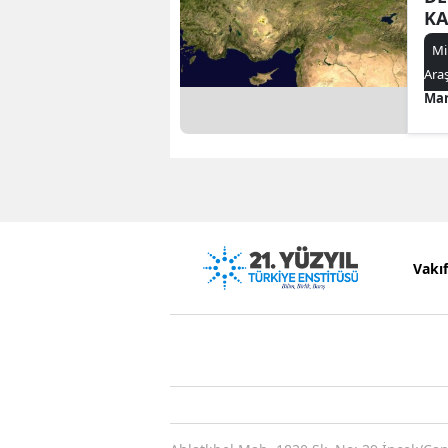
KA
Mi
Ara
Mar
Vakı