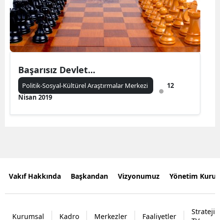
Başarısız Devlet...
Politik-Sosyal-Kültürel Araştırmalar Merkezi
12
Nisan 2019
Vakıf Hakkında
Başkandan
Vizyonumuz
Yönetim Kurul
Strateji
Kurumsal
Kadro
Merkezler
Faaliyetler