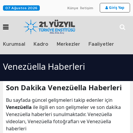
Giriş Yap
07 Ağustos 2026
Künye
İletişim
Stra
Kurumsal
Kadro
Merkezler
Faaliyetler
TV
Venezüella Haberleri
Son Dakika Venezüella Haberleri
Bu sayfada güncel gelişmeleri takip edenler için
Venezüella
ile ilgili en son gelişmeler ve son dakika
Venezüella haberleri sunulmaktadır. Venezüella
videoları, Venezüella fotoğrafları ve Venezüella
haberleri