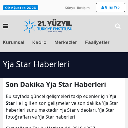
Giriş Yap
09 Ağustos 2026
Künye
İletişim
Stra
Kurumsal
Kadro
Merkezler
Faaliyetler
TV
Yja Star Haberleri
Son Dakika Yja Star Haberleri
Bu sayfada güncel gelişmeleri takip edenler için
Yja
Star
ile ilgili en son gelişmeler ve son dakika Yja Star
haberleri sunulmaktadır. Yja Star videoları, Yja Star
fotoğrafları ve Yja Star haberleri