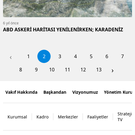
6 yıl önce
ABD ASKERİ HARİTASI YENİLENİRKEN; KARADENİZ
‹
1
2
3
4
5
6
7
›
8
9
10
11
12
13
Vakıf Hakkında
Başkandan
Vizyonumuz
Yönetim Kurul
Strateji
Kurumsal
Kadro
Merkezler
Faaliyetler
TV