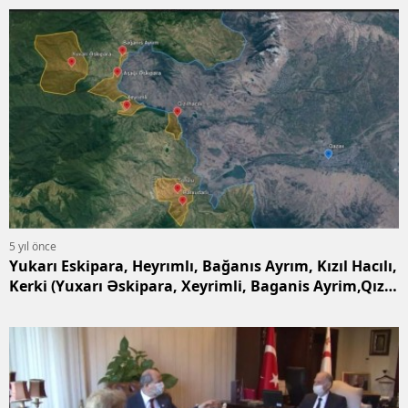
5 yıl önce
Yukarı Eskipara, Heyrımlı, Bağanıs Ayrım, Kızıl Hacılı,
Kerki (Yuxarı Əskipara, Xeyrimli, Baganis Ayrim,Qızıl
Hacılı, Kərki)