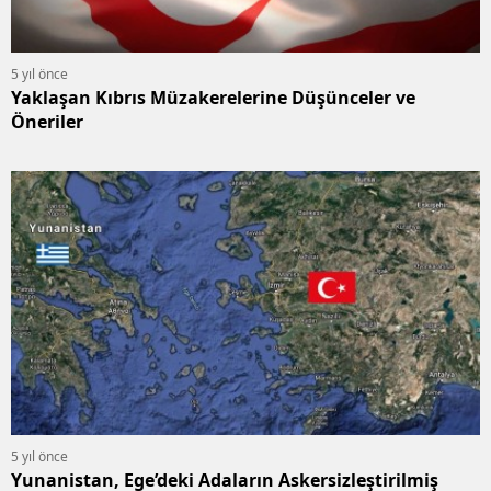
5 yıl önce
Yaklaşan Kıbrıs Müzakerelerine Düşünceler ve
Öneriler
5 yıl önce
Yunanistan, Ege’deki Adaların Askersizleştirilmiş