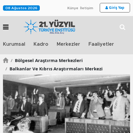
Giriş Yap
08 Ağustos 2026
Künye
İletişim
Stra
Kurumsal
Kadro
Merkezler
Faaliyetler
TV
/
Bölgesel Araştırma Merkezleri
/
Balkanlar Ve Kıbrıs Araştırmaları Merkezi