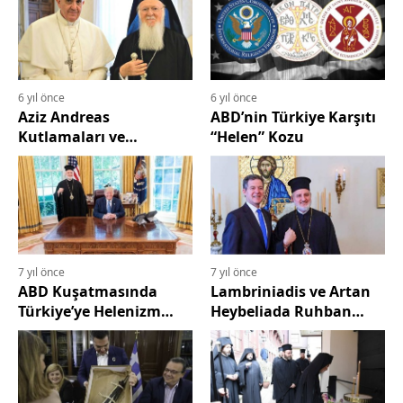
İşbirliği
6 yıl önce
6 yıl önce
Aziz Andreas
ABD’nin Türkiye Karşıtı
Kutlamaları ve
“Helen” Kozu
Patrikhane-Vatikan
İşbirliği
7 yıl önce
7 yıl önce
ABD Kuşatmasında
Lambriniadis ve Artan
Türkiye’ye Helenizm
Heybeliada Ruhban
Baskısı
Okulu Baskısı