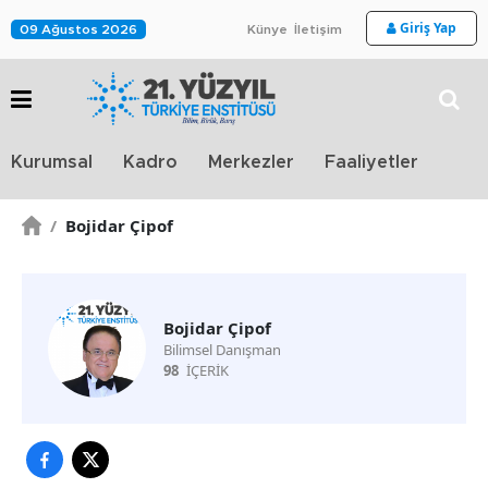
Giriş Yap
09 Ağustos 2026
Künye
İletişim
Stra
Kurumsal
Kadro
Merkezler
Faaliyetler
TV
/
Bojidar Çipof
Bojidar Çipof
Bilimsel Danışman
98
İÇERİK