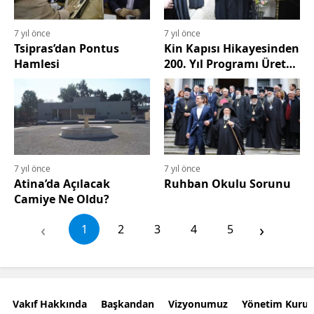
7 yıl önce
7 yıl önce
Tsipras’dan Pontus
Kin Kapısı Hikayesinden
Hamlesi
200. Yıl Programı Üreten
Yunanistan
7 yıl önce
7 yıl önce
Atina’da Açılacak
Ruhban Okulu Sorunu
Camiye Ne Oldu?
‹
›
1
2
3
4
5
Vakıf Hakkında
Başkandan
Vizyonumuz
Yönetim Kurul