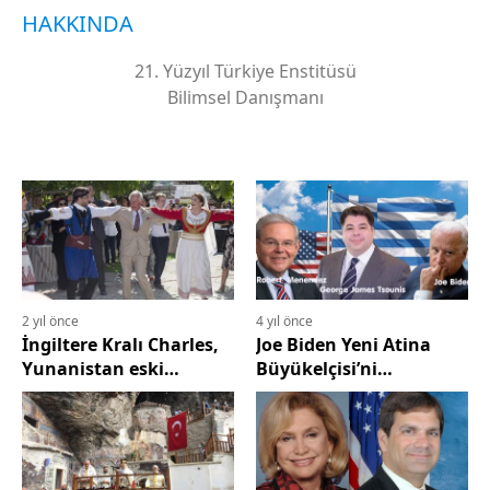
HAKKINDA
21. Yüzyıl Türkiye Enstitüsü
Bilimsel Danışmanı
2 yıl önce
4 yıl önce
İngiltere Kralı Charles,
Joe Biden Yeni Atina
Yunanistan eski
Büyükelçisi’ni
Hanedanı’nın son reisi
Helenizm’in
Veliaht Prens Pavlos ve
Destekçilerinden Seçti!
Archonlar