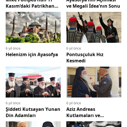
Kasım’daki Patrikhane
ve Megali İdea’nın Sonu
Ziyareti
6 yıl önce
6 yıl önce
Helenizm için Ayasofya
Pontusçuluk Hız
Kesmedi
6 yıl önce
6 yıl önce
Şiddeti Kutsayan Yunan
Aziz Andreas
Din Adamları
Kutlamaları ve
Yunanistan-Mısır