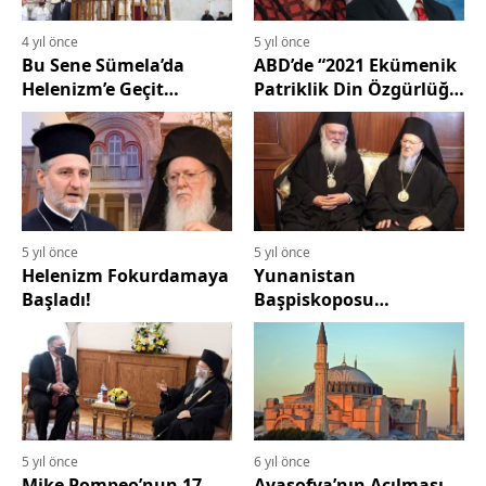
4 yıl önce
5 yıl önce
Bu Sene Sümela’da
ABD’de “2021 Ekümenik
Helenizm’e Geçit
Patriklik Din Özgürlüğü
Verilmedi
Yasası” adlı Türkiye
Aleyhine Yeni Bir Yasa
Taslağı Devrede!
5 yıl önce
5 yıl önce
Helenizm Fokurdamaya
Yunanistan
Başladı!
Başpiskoposu
İeronimos'tan Hakaret
Rum Patriği
Bartholomeos'tan
Sükût
5 yıl önce
6 yıl önce
Mike Pompeo’nun 17
Ayasofya’nın Açılması