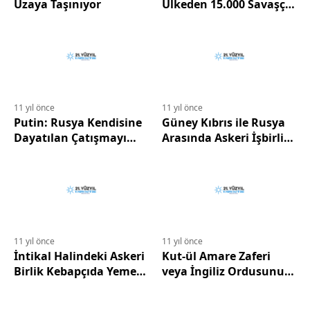
Uzaya Taşınıyor
Ülkeden 15.000 Savaşçı
Var
11 yıl önce
11 yıl önce
Putin: Rusya Kendisine
Güney Kıbrıs ile Rusya
Dayatılan Çatışmayı
Arasında Askeri İşbirliği
Kabul Etmeyecek
Moskova'ya Doğu
Akdeniz'de yeni
İmkanlar Sağlayacak
11 yıl önce
11 yıl önce
İntikal Halindeki Askeri
Kut-ül Amare Zaferi
Birlik Kebapçıda Yemek
veya İngiliz Ordusunu
Yer mi?
Nasıl Yenmiştik?