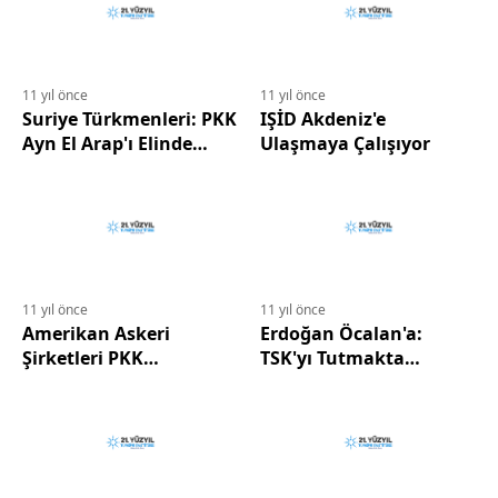
11 yıl önce
11 yıl önce
Suriye Türkmenleri: PKK
IŞİD Akdeniz'e
Ayn El Arap'ı Elinde
Ulaşmaya Çalışıyor
Tutar İse Bizi Yaşatmaz
11 yıl önce
11 yıl önce
Amerikan Askeri
Erdoğan Öcalan'a:
Şirketleri PKK
TSK'yı Tutmakta
Saflarında Savaşmaya
Zorlanıyorum
Başladı