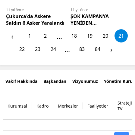
11 yıl önce
11 yıl önce
Çukurca'da Askere
ŞOK KAMPANYA
Saldırı 6 Asker Yaralandı
YENİDEN...
‹
...
1
2
18
19
20
21
...
›
22
23
24
83
84
Vakıf Hakkında
Başkandan
Vizyonumuz
Yönetim Kurul
Strateji
Kurumsal
Kadro
Merkezler
Faaliyetler
TV