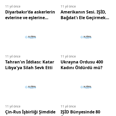
11 yıl önce
11 yıl önce
Diyarbakır’da askerlerin
Amerikanın Sesi. IŞİD,
evlerine ve eşlerine
Bağdat'ı Ele Geçirmek
saldırılar başladı
İçin Hazırlanıyor
11 yıl önce
11 yıl önce
Tahran'ın İddiası: Katar
Ukrayna Ordusu 400
Libya'ya Silah Sevk Etti
Kadını Öldürdü mü?
11 yıl önce
11 yıl önce
Çin-Rus İşbirliği Şimdide
IŞİD Bünyesinde 80