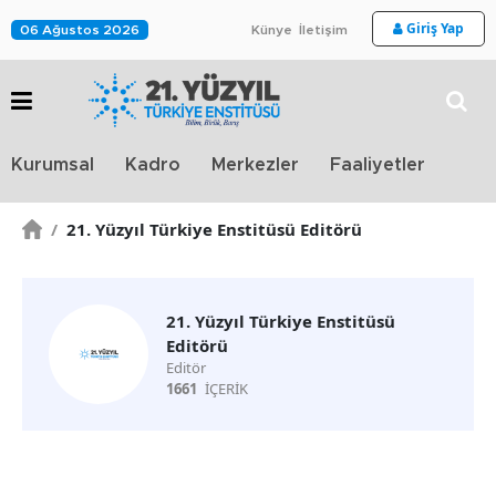
Giriş Yap
06 Ağustos 2026
Künye
İletişim
Stra
Kurumsal
Kadro
Merkezler
Faaliyetler
TV
/
21. Yüzyıl Türkiye Enstitüsü Editörü
21. Yüzyıl Türkiye Enstitüsü
Editörü
Editör
1661
İÇERİK